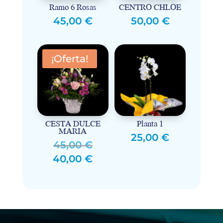
Ramo 6 Rosas
CENTRO CHLOE
45,00
€
50,00
€
¡Oferta!
CESTA DULCE
Planta 1
MARIA
25,00
€
El
45,00
€
precio
El
40,00
€
original
precio
era:
actual
45,00 €.
es:
40,00 €.