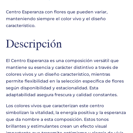
precio
precio
original
actual
Centro Esperanza con flores que pueden variar,
era:
es:
manteniendo siempre el color vivo y el diseño
60,00 €.
55,00 €.
característico.
Descripción
El Centro Esperanza es una composición versátil que
mantiene su esencia y carácter distintivo a través de
colores vivos y un diseño característico, mientras
permite flexibilidad en la selección específica de flores
según disponibilidad y estacionalidad. Esta
adaptabilidad asegura frescura y calidad constantes.
Los colores vivos que caracterizan este centro
simbolizan la vitalidad, la energía positiva y la esperanza
que da nombre a esta composición. Estos tonos
brillantes y estimulantes crean un efecto visual
impactante que transmite optimismo y alegría de vivir.