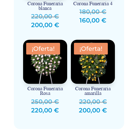
Corona Funeraria
Corona Funeraria 4
blanca
El
180,00
€
El
220,00
€
precio
El
160,00
€
precio
El
200,00
€
original
precio
original
precio
era:
actual
era:
actual
180,00 €.
es:
220,00 €.
¡Oferta!
¡Oferta!
es:
160,00 €.
200,00 €.
Corona Funeraria
Corona Funeraria
Rosa
amarilla
El
El
250,00
€
220,00
€
precio
precio
El
El
220,00
€
200,00
€
original
original
precio
precio
era:
era:
actual
actual
250,00 €.
220,00 €.
es:
es: