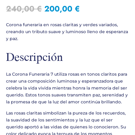
El
El
240,00
€
200,00
€
precio
precio
original
actual
Corona funeraria en rosas claritas y verdes variados,
era:
es:
creando un tributo suave y luminoso lleno de esperanza
240,00 €.
200,00 €.
y paz.
Descripción
La Corona Funeraria 7 utiliza rosas en tonos claritos para
crear una composición luminosa y esperanzadora que
celebra la vida vivida mientras honra la memoria del ser
querido. Estos tonos suaves transmiten paz, serenidad y
la promesa de que la luz del amor continúa brillando.
Las rosas claritas simbolizan la pureza de los recuerdos,
la suavidad de los sentimientos y la luz que el ser
querido aportó a las vidas de quienes lo conocieron. Su
color delicado evoca la ternura de los momentos