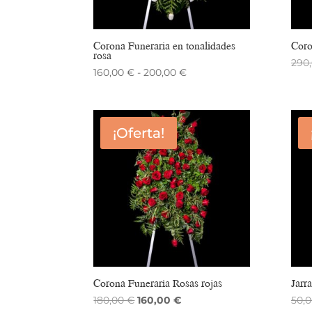
Corona Funeraria en tonalidades
Coro
rosa
290
Rango
160,00
€
-
200,00
€
de
precios:
desde
¡Oferta!
160,00 €
hasta
200,00 €
Corona Funeraria Rosas rojas
Jarr
El
El
180,00
€
160,00
€
50,