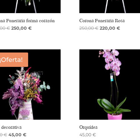
na Funeraria forma corazón
Corona Funeraria Rosa
El
El
El
El
,00
€
250,00
€
250,00
€
220,00
€
precio
precio
precio
precio
original
actual
original
actual
era:
es:
era:
es:
290,00 €.
250,00 €.
250,00 €.
220,00 €.
¡Oferta!
a decorativa
Orquídea
El
El
00
€
45,00
€
45,00
€