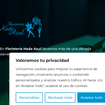
En
Floristería Hada Azul
llevamos más de una década
dando forma a emociones a través de las flores.
Valoramos tu privacidad
Utilizamos cookies para mejorar tu experiencia de
navegación, mostrarte anuncios o contenido
personalizados y analizar nuestro tráfico. Al hacer clic
en "Aceptar todo", aceptas el uso de cookies.
Personalizar
Rechazar todo
Aceptar todo